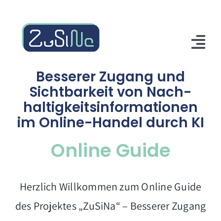
Zum
Inhalt
springen
Tog
Nav
Besserer Zugang
und
Start
Sichtbarkeit
von ‍
Nach­
haltigkeits­informationen
Inhalt
im Online-Handel durch KI
Projekt
Online Guide
Fachkonferenz
Kontakt
Herzlich Willkommen zum Online Guide
Suche
des Projektes „ZuSiNa“ – Besserer Zugang
nach: